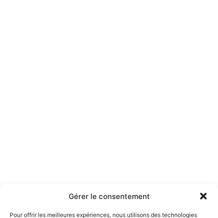
Faut-il fermer l'établissement
pendant la prise de vue ?
Peut-on utiliser les photos
indéfiniment ?
Les fichiers RAW sont-ils livrés ?
Gérer le consentement
Pour offrir les meilleures expériences, nous utilisons des technologies