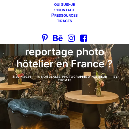
QUI SUIS-JE
CONTACT
RESSOURCES
TIRAGES
Combien coûte un
reportage photo
hôtelier en France ?
15 JUIN 2026
|
IN
NON CLASSÉ
,
PHOTOGRAPHIE D'INTÉRIEUR
|
BY
THOMAS