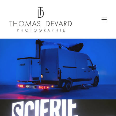
PORTFOLIO
PACKSHOT E-COMMERCE
CHALETS
HÔTELLERIE
ARCHITECTURE
IMMOBILIER