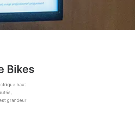
e Bikes
ctrique haut
autés,
test grandeur