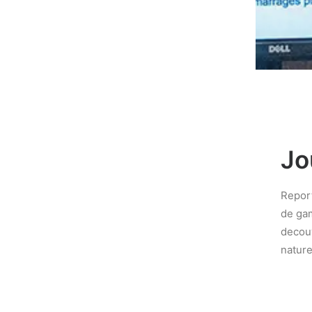
Jo
Report
de gam
decouv
nature