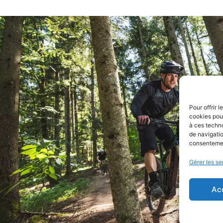
Pour offrir 
cookies pour
à ces techn
de navigatio
consentement
Gérer les se
Ac