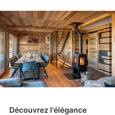
COMMERCIAL
PHOTOGRAPHIE OUTDOOR
AUTRES SERVICES
BLOG
RÉFÉRENCES
QUI SUIS-JE
CONTACT
RESSOURCES
TIRAGES
Découvrez l'élégance