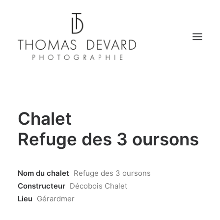
PORTFOLIO
Chalet
PACKSHOT E-COMMERCE
Refuge des 3 oursons
CHALETS
HÔTELLERIE
Nom du chalet
Refuge des 3 oursons
Constructeur
Décobois Chalet
ARCHITECTURE
Lieu
Gérardmer
IMMOBILIER