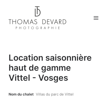
PORTFOLIO
Location saisonnière
PACKSHOT E-COMMERCE
haut de gamme
CHALETS
Vittel - Vosges
HÔTELLERIE
ARCHITECTURE
Nom du chalet
Villas du parc de Vittel
IMMOBILIER