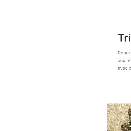
Tr
Report
aux ré
avec p