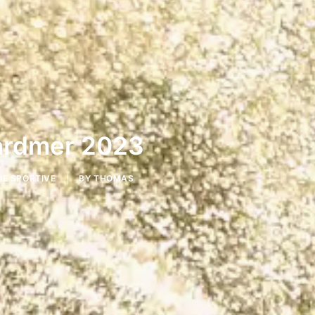
rardmer 2023
E SPORTIVE
|
BY
THOMAS