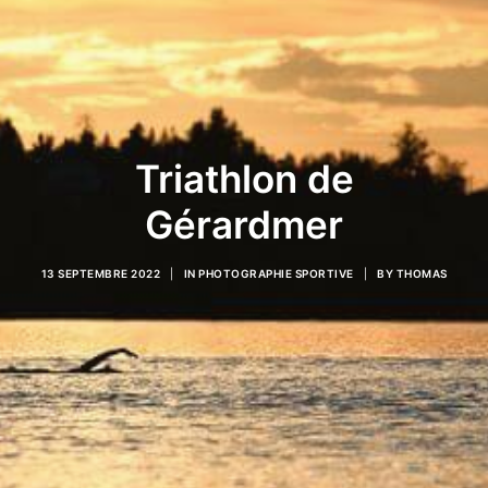
COMMERCIAL
PHOTOGRAPHIE OUTDOOR
AUTRES SERVICES
BLOG
Triathlon de
RÉFÉRENCES
Gérardmer
QUI SUIS-JE
13 SEPTEMBRE 2022
|
IN
PHOTOGRAPHIE SPORTIVE
|
BY
THOMAS
CONTACT
RESSOURCES
TIRAGES