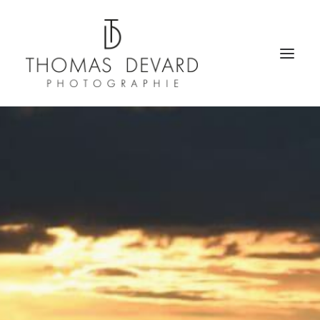
PORTFOLIO
PACKSHOT E-COMMERCE
CHALETS
HÔTELLERIE
ARCHITECTURE
IMMOBILIER